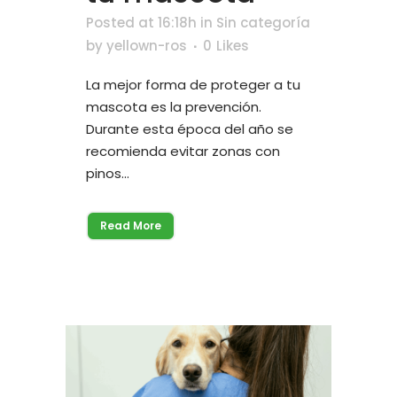
Posted at 16:18h
in
Sin categoría
by
yellown-ros
0
Likes
La mejor forma de proteger a tu
mascota es la prevención.
Durante esta época del año se
recomienda evitar zonas con
pinos...
Read More