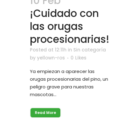
10 Feb
¡Cuidado con
las orugas
procesionarias!
Posted at 12:11h
in
Sin categoría
by
yellown-ros
0
Likes
Ya empiezan a aparecer las
orugas procesionarias del pino, un
peligro grave para nuestras
mascotas...
Read More