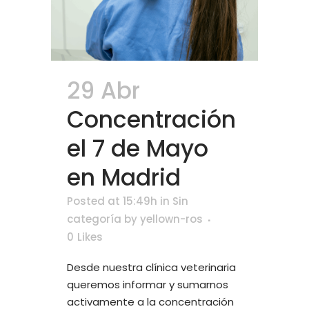
29 Abr
Concentración
el 7 de Mayo
en Madrid
Posted at 15:49h
in
Sin
categoría
by
yellown-ros
0
Likes
Desde nuestra clínica veterinaria
queremos informar y sumarnos
activamente a la concentración